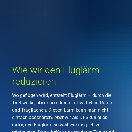
Unternehmen
Flugsicherung
Standorte
Umwelt
Betrieb
Drohnenflug
en
Kontakt
Fluglärm
Unternehmen DFS
Services
Checkliste für Dro
Technik
Medien
Allgemeine Luftfah
Klima
Rechtlicher Rahme
Karriere
Presse
FAQ zum Drohnenf
Safety
Kommerzielle Luftf
Windenergie
Zivil-militärische
Wie wir den Fluglärm
Publikationen
Anträge und Gene
Internationale Zu
Freizeitaktivitäte
Umweltmanageme
Geschäftspartner 
reduzieren
Statistiken
Verkehrsmanageme
Forschung und Ent
Training
Umwelt vor Ort
Wo geflogen wird, entsteht Fluglärm – durch die
Fotos und Filme
Drohnen an Flughä
Triebwerke, aber auch durch Luftwirbel an Rumpf
und Tragflächen. Diesen Lärm kann man nicht
IFR-/VFR-Informat
einfach abschalten. Aber wir als DFS tun alles
dafür, den Fluglärm so weit wie möglich zu