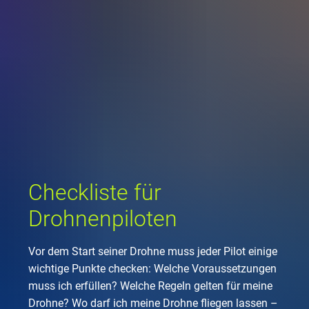
Unternehmen
Flugsicherung
Standorte
Umwelt
Betrieb
Drohnenflug
en
Kontakt
Fluglärm
Unternehmen DFS
Services
Checkliste für Dro
Technik
Medien
Allgemeine Luftfah
Klima
Rechtlicher Rahme
Karriere
Presse
FAQ zum Drohnenf
Safety
Kommerzielle Luftf
Windenergie
Zivil-militärische
Publikationen
Anträge und Gene
Internationale Zu
Freizeitaktivitäte
Umweltmanageme
Geschäftspartner 
Checkliste für
Statistiken
Verkehrsmanageme
Forschung und Ent
Drohnenpiloten
Training
Umwelt vor Ort
Fotos und Filme
Drohnen an Flughä
Vor dem Start seiner Drohne muss jeder Pilot einige
IFR-/VFR-Informat
wichtige Punkte checken: Welche Voraussetzungen
muss ich erfüllen? Welche Regeln gelten für meine
Drohne? Wo darf ich meine Drohne fliegen lassen –