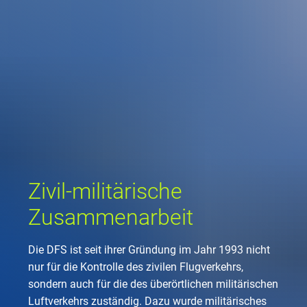
Unternehmen
Flugsicherung
Standorte
Umwelt
Betrieb
Drohnenflug
en
Kontakt
Fluglärm
Unternehmen DFS
Services
Checkliste für Dro
Technik
Medien
Allgemeine Luftfah
Klima
Rechtlicher Rahme
Karriere
Presse
FAQ zum Drohnenf
Safety
Kommerzielle Luftf
Windenergie
Zivil-militärische
Publikationen
Anträge und Gene
Internationale Zu
Freizeitaktivitäte
Umweltmanageme
Geschäftspartner 
Zivil-militärische
Statistiken
Verkehrsmanageme
Forschung und Ent
Zusammenarbeit
Training
Umwelt vor Ort
Fotos und Filme
Drohnen an Flughä
Die DFS ist seit ihrer Gründung im Jahr 1993 nicht
IFR-/VFR-Informat
nur für die Kontrolle des zivilen Flugverkehrs,
sondern auch für die des überörtlichen militärischen
Luftverkehrs zuständig. Dazu wurde militärisches