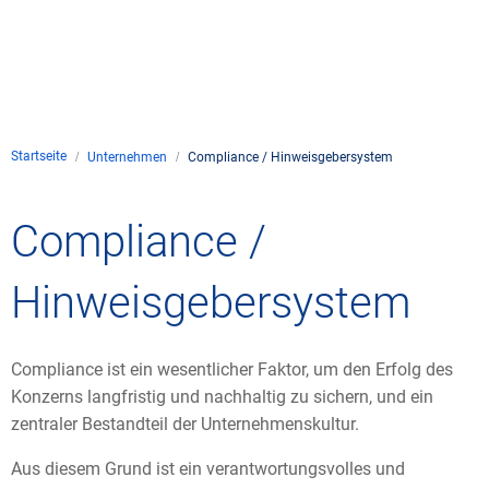
Unternehmen
Flugsicherung
Standorte
Umwelt
Betrieb
Drohnenflug
en
Kontakt
Fluglärm
Unternehmen DFS
Services
Checkliste für Dro
Technik
Medien
Startseite
Unternehmen
Compliance / Hinweisgebersystem
Allgemeine Luftfah
Klima
Rechtlicher Rahme
Karriere
Presse
FAQ zum Drohnenf
Safety
Compliance /
Kommerzielle Luftf
Windenergie
Zivil-militärische
Publikationen
Anträge und Gene
Internationale Zu
Freizeitaktivitäte
Umweltmanageme
Hinweisgebersystem
Geschäftspartner 
Statistiken
Verkehrsmanageme
Forschung und Ent
Training
Umwelt vor Ort
Fotos und Filme
Compliance ist ein wesentlicher Faktor, um den Erfolg des
Drohnen an Flughä
Konzerns langfristig und nachhaltig zu sichern, und ein
zentraler Bestandteil der Unternehmenskultur.
IFR-/VFR-Informat
Aus diesem Grund ist ein verantwortungsvolles und