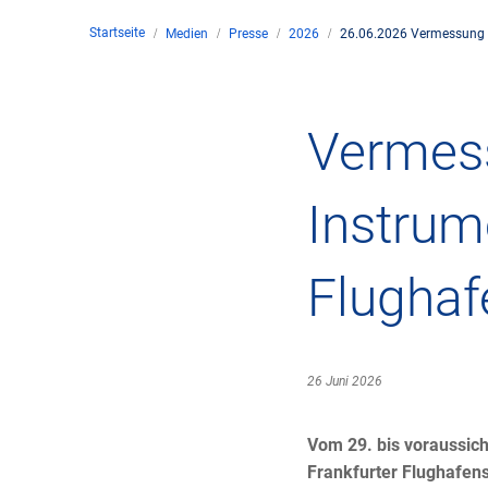
Startseite
Medien
Presse
2026
26.06.2026 Vermessung d
Unte
en
Kontakt
Vermes
Stan
Instrum
Unte
Flughaf
Rech
Zivil
26 Juni 2026
Gesc
Vom 29. bis voraussic
Frankfurter Flughafens