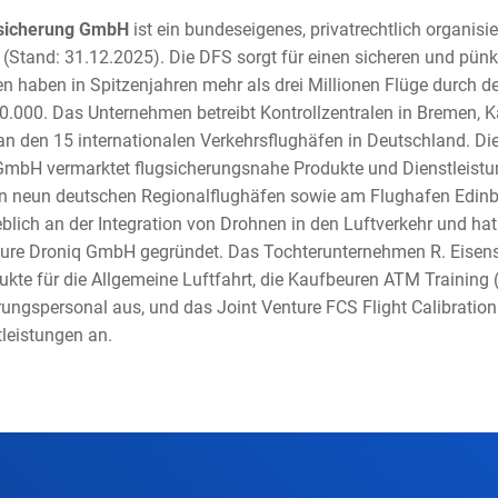
gsicherung GmbH
ist ein bundeseigenes, privatrechtlich organis
 (Stand: 31.12.2025). Die DFS sorgt für einen sicheren und pünkt
en haben in Spitzenjahren mehr als drei Millionen Flüge durch 
u 10.000. Das Unternehmen betreibt Kontrollzentralen in Bremen, 
 den 15 internationalen Verkehrsflughäfen in Deutschland. Die
GmbH vermarktet flugsicherungsnahe Produkte und Dienstleistun
an neun deutschen Regionalflughäfen sowie am Flughafen Edinb
blich an der Integration von Drohnen in den Luftverkehr und ha
ture Droniq GmbH gegründet. Das Tochterunternehmen R. Eisen
kte für die Allgemeine Luftfahrt, die Kaufbeuren ATM Training 
rungspersonal aus, und das Joint Venture FCS Flight Calibration 
leistungen an.