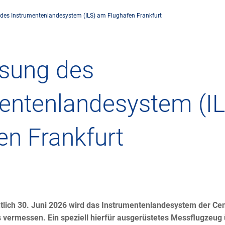
es Instrumentenlandesystem (ILS) am Flughafen Frankfurt
rnehmen
Flugsicherung
Umwelt
Drohnenflug
sung des
dorte
Betrieb
Fluglärm
Checkliste für
entenlandesystem (I
rnehmen DFS
Technik
Klima
FAQ zum Drohn
en Frankfurt
tlicher Rahmen
Safety
Windenergie
Anträge und 
-militärische Zusammenarbeit
Internationale Zusammenarbeit
Umweltmanagement
Verkehrsmanag
häftspartner DFS
Forschung und Entwicklung
Umwelt vor Ort
Drohnen an Fl
htlich 30. Juni 2026 wird das Instrumentenlandesystem der Ce
 vermessen. Ein speziell hierfür ausgerüstetes Messflugzeug 