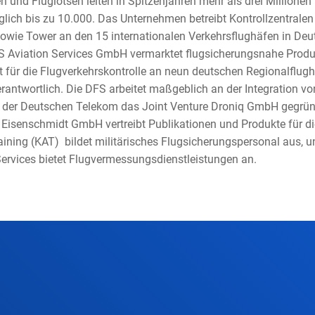
n und Fluglotsen leiten in Spitzenjahren mehr als drei Millionen
lich bis zu 10.000. Das Unternehmen betreibt Kontrollzentralen
ie Tower an den 15 internationalen Verkehrsflughäfen in Deu
S Aviation Services GmbH vermarktet flugsicherungsnahe Prod
st für die Flugverkehrskontrolle an neun deutschen Regionalflu
rantwortlich. Die DFS arbeitet maßgeblich an der Integration v
t der Deutschen Telekom das Joint Venture Droniq GmbH gegrün
Eisenschmidt GmbH vertreibt Publikationen und Produkte für die
ining (KAT) bildet militärisches Flugsicherungspersonal aus, u
 Services bietet Flugvermessungsdienstleistungen an.