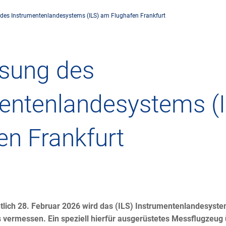
es Instrumentenlandesystems (ILS) am Flughafen Frankfurt
rnehmen
Flugsicherung
Umwelt
Drohnenflug
sung des
dorte
Betrieb
Fluglärm
Checkliste für
entenlandesystems (
rnehmen DFS
Technik
Klima
FAQ zum Drohn
en Frankfurt
tlicher Rahmen
Safety
Windenergie
Anträge und 
-militärische Zusammenarbeit
Internationale Zusammenarbeit
Umweltmanagement
Verkehrsmanag
häftspartner DFS
Forschung und Entwicklung
Umwelt vor Ort
Drohnen an Fl
htlich 28. Februar 2026 wird das (ILS) Instrumentenlandesyst
 vermessen. Ein speziell hierfür ausgerüstetes Messflugzeug 