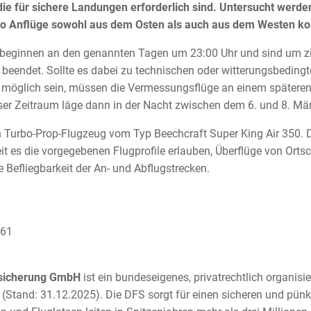
 die für sichere Landungen erforderlich sind. Untersucht werde
lso Anflüge sowohl aus dem Osten als auch aus dem Westen 
beginnen an den genannten Tagen um 23:00 Uhr und sind um zi
beendet. Sollte es dabei zu technischen oder witterungsbedin
rs möglich sein, müssen die Vermessungsflüge an einem späteren
eser Zeitraum läge dann in der Nacht zwischen dem 6. und 8. M
Turbo-Prop-Flugzeug vom Typ Beechcraft Super King Air 350. 
t es die vorgegebenen Flugprofile erlauben, Überflüge von Orts
re Befliegbarkeit der An- und Abflugstrecken.
4161
gsicherung GmbH
ist ein bundeseigenes, privatrechtlich organis
 (Stand: 31.12.2025). Die DFS sorgt für einen sicheren und pünkt