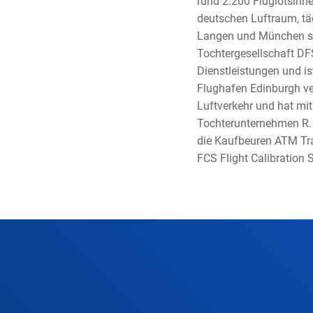
rund 2.200 Fluglotsinne
deutschen Luftraum, täg
Langen und München sow
Tochtergesellschaft DF
Dienstleistungen und i
Flughafen Edinburgh ve
Luftverkehr und hat mi
Tochterunternehmen R. 
die Kaufbeuren ATM Tra
FCS Flight Calibration