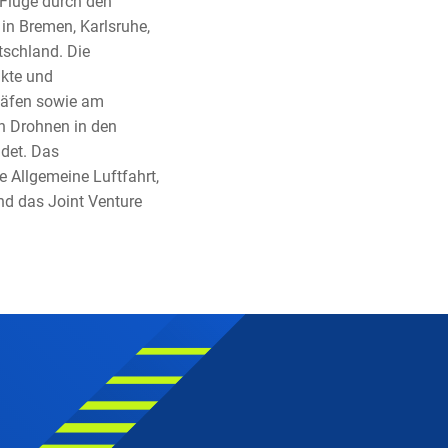
 Flüge durch den
 in Bremen, Karlsruhe,
tschland. Die
ukte und
ghäfen sowie am
on Drohnen in den
det. Das
 Allgemeine Luftfahrt,
nd das Joint Venture