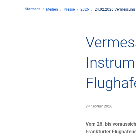
Startseite
Medien
Presse
2026
24.02.2026 Vermessung d
Unte
en
Kontakt
Vermes
Stan
Instrum
Unte
Flughaf
Rech
Zivil
24 Februar 2026
Gesc
Vom 26. bis voraussic
Frankfurter Flughafens