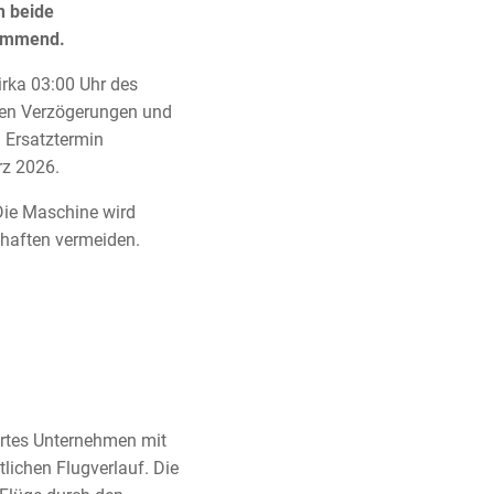
n beide
kommend.
rka 03:00 Uhr des
gten Verzögerungen und
 Ersatztermin
ärz 2026.
Die Maschine wird
chaften vermeiden.
iertes Unternehmen mit
lichen Flugverlauf. Die