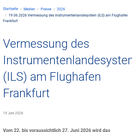
Unternehmen
Startseite
Medien
Presse
2026
Flugsicherung
19.06.2026 Vermessung des Instrumentenlandesystem (ILS) am Flughafen
Standorte
Umwelt
Frankfurt
Betrieb
Drohnenflug
en
Kontakt
Fluglärm
Unternehmen DFS
Services
Vermessung des
Checkliste für Dro
Technik
Medien
Allgemeine Luftfah
Klima
Rechtlicher Rahme
Karriere
Presse
FAQ zum Drohnenf
Safety
Instrumentenlandesyst
Kommerzielle Luftf
Windenergie
Zivil-militärische
Publikationen
Anträge und Gene
Internationale Zu
(ILS) am Flughafen
Freizeitaktivitäte
Umweltmanageme
Geschäftspartner 
Statistiken
Verkehrsmanageme
Forschung und Ent
Frankfurt
Training
Umwelt vor Ort
Fotos und Filme
Drohnen an Flughä
19 Juni 2026
IFR-/VFR-Informat
Vom 22. bis voraussichtlich 27. Juni 2026 wird das