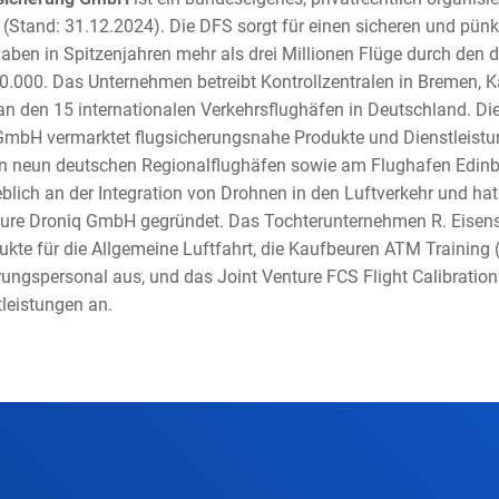
 (Stand: 31.12.2024). Die DFS sorgt für einen sicheren und pünkt
haben in Spitzenjahren mehr als drei Millionen Flüge durch den
u 10.000. Das Unternehmen betreibt Kontrollzentralen in Bremen, 
 den 15 internationalen Verkehrsflughäfen in Deutschland. Die
GmbH vermarktet flugsicherungsnahe Produkte und Dienstleistun
an neun deutschen Regionalflughäfen sowie am Flughafen Edinb
blich an der Integration von Drohnen in den Luftverkehr und ha
ture Droniq GmbH gegründet. Das Tochterunternehmen R. Eisen
kte für die Allgemeine Luftfahrt, die Kaufbeuren ATM Training 
rungspersonal aus, und das Joint Venture FCS Flight Calibration 
leistungen an.