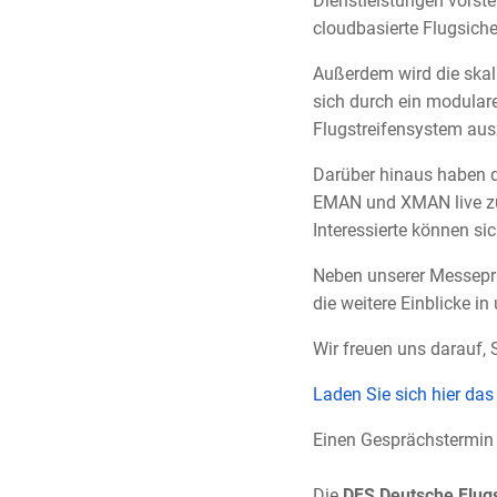
Dienstleistungen vorste
cloudbasierte Flugsich
Außerdem wird die skali
sich durch ein modular
Flugstreifensystem aus
Darüber hinaus haben d
EMAN und XMAN live zu 
Interessierte können si
Neben unserer Messeprä
die weitere Einblicke in
Wir freuen uns darauf,
Laden Sie sich hier da
Einen Gesprächstermin
Die
DFS Deutsche Flu