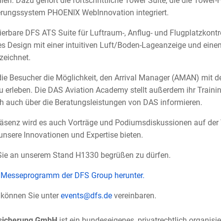
llen. Dazu gehört die fortschrittliche Tower Suite, die die Tower
erungssystem PHOENIX WebInnovation integriert.
erbare DFS ATS Suite für Luftraum-, Anflug- und Flugplatzkontro
es Design mit einer intuitiven Luft/Boden-Lageanzeige und eine
zeichnet.
ie Besucher die Möglichkeit, den Arrival Manager (AMAN) mit d
erleben. Die DAS Aviation Academy stellt außerdem ihr Training
ch auch über die Beratungsleistungen von DAS informieren.
senz wird es auch Vorträge und Podiumsdiskussionen auf der 
 unsere Innovationen und Expertise bieten.
 Sie an unserem Stand H1330 begrüßen zu dürfen.
s Messeprogramm der DFS Group herunter.
 können Sie unter
events@dfs.de
vereinbaren.
gsicherung GmbH
ist ein bundeseigenes, privatrechtlich organis