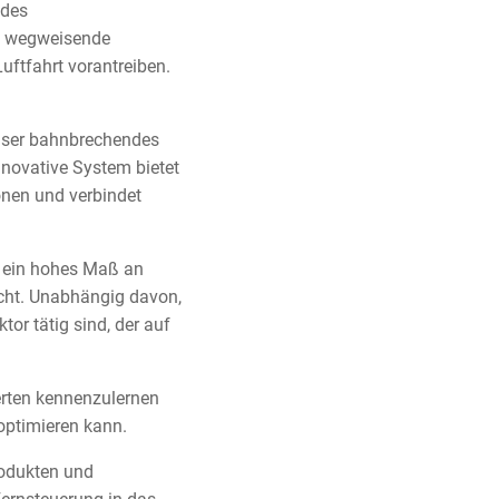
 des
n, wegweisende
uftfahrt vorantreiben.
nser bahnbrechendes
nnovative System bietet
onen und verbindet
t ein hohes Maß an
icht. Unabhängig davon,
or tätig sind, der auf
erten kennenzulernen
optimieren kann.
rodukten und