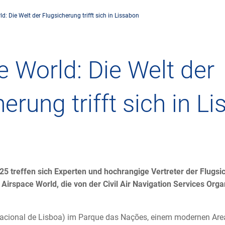
: Die Welt der Flugsicherung trifft sich in Lissabon
rnehmen
Flugsicherung
Umwelt
Drohnenflug
e World: Die Welt der
dorte
Betrieb
Fluglärm
Checkliste für
erung trifft sich in L
rnehmen DFS
Technik
Klima
FAQ zum Drohn
tlicher Rahmen
Safety
Windenergie
Anträge und 
-militärische Zusammenarbeit
Internationale Zusammenarbeit
Umweltmanagement
Verkehrsmanag
25 treffen sich Experten und hochrangige Vertreter der Flugs
r Airspace World, die von der Civil Air Navigation Services Or
häftspartner DFS
Forschung und Entwicklung
Umwelt vor Ort
Drohnen an Fl
ernacional de Lisboa) im Parque das Nações, einem modernen Are