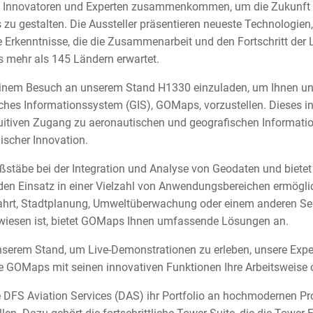
, Innovatoren und Experten zusammenkommen, um die Zukunft
 gestalten. Die Aussteller präsentieren neueste Technologie
Erkenntnisse, die die Zusammenarbeit und den Fortschritt der L
 mehr als 145 Ländern erwartet.
u einem Besuch an unserem Stand H1330 einzuladen, um Ihnen u
ches Informationssystem (GIS), GOMaps, vorzustellen. Dieses i
tuitiven Zugang zu aeronautischen und geografischen Informati
ischer Innovation.
täbe bei der Integration und Analyse von Geodaten und biete
s den Einsatz in einer Vielzahl von Anwendungsbereichen ermögl
fahrt, Stadtplanung, Umweltüberwachung oder einem anderen Sekt
wiesen ist, bietet GOMaps Ihnen umfassende Lösungen an.
serem Stand, um Live-Demonstrationen zu erleben, unsere Exp
e GOMaps mit seinen innovativen Funktionen Ihre Arbeitsweise 
e DFS Aviation Services (DAS) ihr Portfolio an hochmodernen P