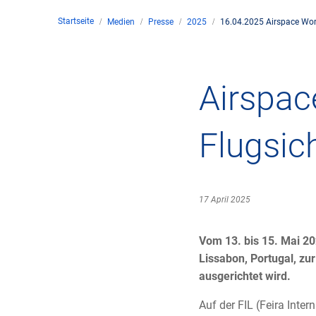
Startseite
Medien
Presse
2025
16.04.2025 Airspace World
Unte
en
Kontakt
Airspac
Stan
Flugsich
Unte
Rech
17 April 2025
Zivil
Vom 13. bis 15. Mai 20
Lissabon, Portugal, zu
Gesc
ausgerichtet wird.
Auf der FIL (Feira Int