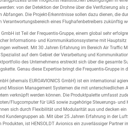
fangprozess unter möglichst realistischen Bedingungen in ein
rden: von der Detektion der Drohne über die Verifizierung als p
 Abfangen. Die Projekt-Erkenntnisse sollen dazu dienen, die d
m Verantwortungsbereich eines Flughafenbetreibers zukünftig we
GmbH ist Teil der Frequentis-Gruppe, einem global sehr erfolgr
tischer Informations- und Kommunikationssysteme mit Hauptsitz
ungen weltweit. Mit 30 Jahren Erfahrung im Bereich Air Traffic
 Spezialist auf dem Gebiet der Verarbeitung und Kommunikation
tportfolio des Unternehmens erstreckt sich über die gesamte Su
skette. Genau diese Expertise bringt die Frequentis-Gruppe in d
H (ehemals EUROAVIONICS GmbH) ist ein international agieren
 und Mission Management Systemen die mit unterschiedlichen A
etern verknüpft werden können. Die Produktpalette umfasst zude
loten/Flugcomputer für UAS sowie zugehörige Steuerungs- und Ko
nen sich durch Flexibilität und Modularität aus und decken ein
d Kundengruppen ab. Mit über 25 Jahren Erfahrung in der Luft
ten Produkten, ist HENSOLDT Avionics ein zuverlässiger Partner i