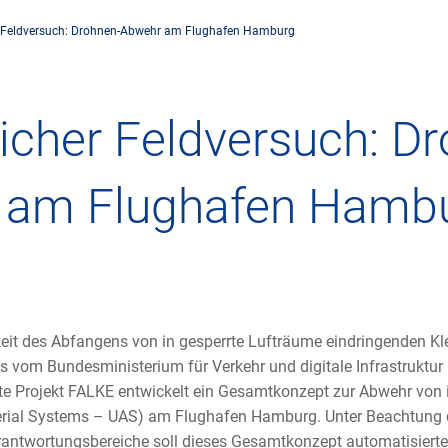
r Feldversuch: Drohnen-Abwehr am Flughafen Hamburg
rnehmen
Flugsicherung
Umwelt
Drohnenflug
eicher Feldversuch: D
dorte
Betrieb
Fluglärm
Checkliste für
 am Flughafen Hamb
rnehmen DFS
Technik
Klima
FAQ zum Drohn
tlicher Rahmen
Safety
Windenergie
Anträge und 
-militärische Zusammenarbeit
Internationale Zusammenarbeit
Umweltmanagement
Verkehrsmanag
keit des Abfangens von in gesperrte Lufträume eindringenden Kl
Das vom Bundesministerium für Verkehr und digitale Infrastruktur
häftspartner DFS
Forschung und Entwicklung
Umwelt vor Ort
Drohnen an Fl
te Projekt FALKE entwickelt ein Gesamtkonzept zur Abwehr von i
ial Systems – UAS) am Flughafen Hamburg. Unter Beachtung d
rantwortungsbereiche soll dieses Gesamtkonzept automatisierte