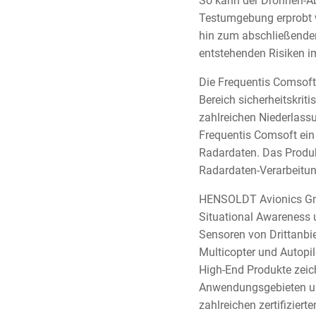
So kann der Drohnen-Ab
Testumgebung erprobt we
hin zum abschließenden
entstehenden Risiken i
Die Frequentis Comsoft 
Bereich sicherheitskri
zahlreichen Niederlass
Frequentis Comsoft ein
Radardaten. Das Produk
Radardaten-Verarbeitung
HENSOLDT Avionics Gmb
Situational Awareness
Sensoren von Drittanbi
Multicopter und Autopi
High-End Produkte zeich
Anwendungsgebieten un
zahlreichen zertifizier