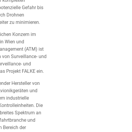
er komplexen
otenzielle Gefahr bis
urch Drohnen
iter zu minimieren.
eichen Konzern im
 in Wien und
 Management (ATM) ist
 von Surveillance- und
rveillance- und
as Projekt FALKE ein.
der Hersteller von
vionikgeräten und
m industrielle
ntrolleinheiten. Die
 breites Spektrum an
fahrtbranche und
m Bereich der