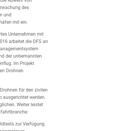
 die Abwehr von
berwachung des
n und
häfen mit ein.
ertes Unternehmen mit
2016 arbeitet die DFS an
rsmanagementsystem
und der unbemannten
nflug. Im Projekt
rten Drohnen
Drohnen für den zivilen
o ausgerichtet werden.
ichen. Weiter leistet
tfahrtbranche.
ldtests zur Verfügung.