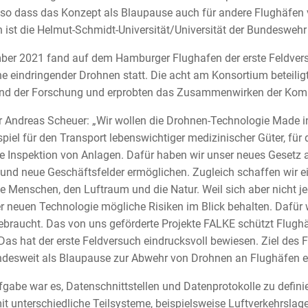
, so dass das Konzept als Blaupause auch für andere Flughäfen
in ist die Helmut-Schmidt-Universität/Universität der Bundesweh
mber 2021 fand auf dem Hamburger Flughafen der erste Feldve
zone eindringender Drohnen statt. Die acht am Konsortium beteilig
and der Forschung und erprobten das Zusammenwirken der Kom
 Andreas Scheuer: „Wir wollen die Drohnen-Technologie Made in
piel für den Transport lebenswichtiger medizinischer Güter, für
ie Inspektion von Anlagen. Dafür haben wir unser neues Gesetz 
 und neue Geschäftsfelder ermöglichen. Zugleich schaffen wir e
ie Menschen, den Luftraum und die Natur. Weil sich aber nicht je
er neuen Technologie mögliche Risiken im Blick behalten. Dafür
braucht. Das von uns geförderte Projekte FALKE schützt Flughä
as hat der erste Feldversuch eindrucksvoll bewiesen. Ziel des F
undesweit als Blaupause zur Abwehr von Drohnen an Flughäfen e
gabe war es, Datenschnittstellen und Datenprotokolle zu definie
it unterschiedliche Teilsysteme, beispielsweise Luftverkehrsla