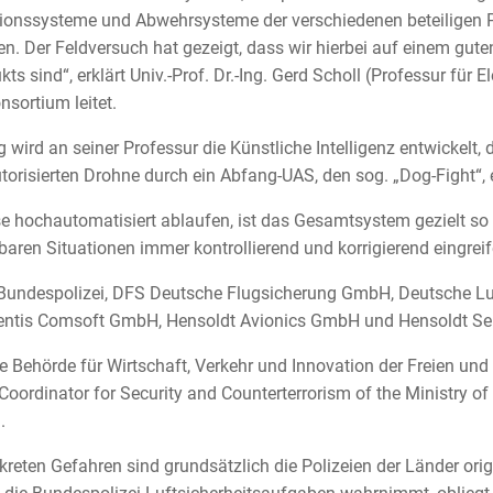
ationssysteme und Abwehrsysteme der verschiedenen beteiligen
n. Der Feldversuch hat gezeigt, dass wir hierbei auf einem gut
ts sind“, erklärt Univ.-Prof. Dr.-Ing. Gerd Scholl (Professur für 
nsortium leitet.
 wird an seiner Professur die Künstliche Intelligenz entwickelt, 
torisierten Drohne durch ein Abfang-UAS, den sog. „Dog-Fight“, 
e hochautomatisiert ablaufen, ist das Gesamtsystem gezielt so 
aren Situationen immer kontrollierend und korrigierend eingrei
e Bundespolizei, DFS Deutsche Flugsicherung GmbH, Deutsche L
ntis Comsoft GmbH, Hensoldt Avionics GmbH und Hensoldt S
die Behörde für Wirtschaft, Verkehr und Innovation der Freien 
Coordinator for Security and Counterterrorism of the Ministry of
.
reten Gefahren sind grundsätzlich die Polizeien der Länder ori