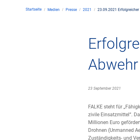
Startseite
Medien
Presse
2021
23.09.2021 Erfolgreiche
Unte
en
Kontakt
Erfolgr
Stan
Abwehr
Unte
Rech
23 September 2021
Zivil
FALKE steht für „Fähig
zivile Einsatzmittel“. 
Gesc
Millionen Euro geförder
Drohnen (Unmanned Aer
Zuständigkeits- und Ve