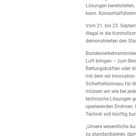
Lösungen bereitstellen
kann. Konsortialführer
Vom 21. bis 23. Septe
illegal in die Kontroll
demonstrierten den St
Bundesverkehrsminister
Luft bringen – zum Beis
Rettungskräften oder d
mit dem wir Innovation
Sicherheitsniveau für d
müssen wir wie bei jed
technische Lösungen ge
operierenden Drohnen. D
Technik soll künftig b
„Unsere wesentliche Auf
zu standardisieren, dam