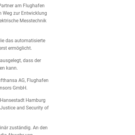
 Partner am Flughafen
en Weg zur Entwicklung
Elektrische Messtechnik
die das automatisierte
erst ermöglicht.
ausgelegt, dass der
fen kann.
ufthansa AG, Flughafen
ensors GmbH.
und Hansestadt Hamburg
 Justice and Security of
ginär zuständig. An den