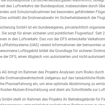
 die Bundespolizei Luftsicherheitsaufgaben wahrnimmt, obliegt
rheit des Luftverkehrs der Bundespolizei, insbesondere durch Ü
ändes und Schutzmaßnahmen bei besonders gefährdeten Flüge
Dies schließt die Drohnenabwehr im Sicherheitsbereich der Flug
icherung GmbH ist ein bundeseigenes, privatrechtlich organisi
. Sie sorgt für einen sicheren und pünktlichen Flugverlauf. Seit 
ohnen in den Luftverkehr. Das von der DFS entwickelte Verkeh
Luftfahrtsysteme (UAS) vereint Informationen der bemannten 
gewonnene Luftlagebild bildet die Grundlage für sicheren Drohne
e der DFS, einen Abgleich von autorisierten und nicht-autorisie
 AG bringt im Rahmen des Projekts Analysen zum Risiko durch 
l die Drohnenabwehrtechnik zielgenau auf das tatsächliche Risik
ische Praxiserfahrung ein, um eine optimale Abstimmung zu ermögl
 Kosten-Nutzen-Einschätzung und dient als Schnittstelle zur Luf
GmbH stellt im Rahmen des Projekts ihr Betriebsgelände für Fe