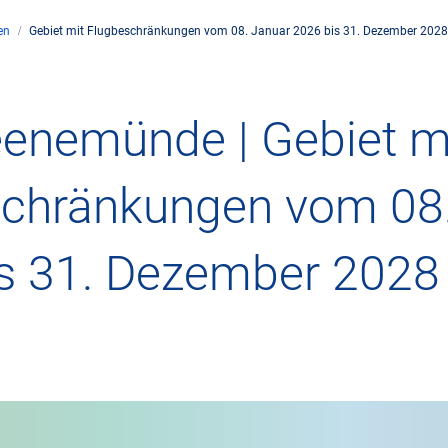
en
Gebiet mit Flugbeschränkungen vom 08. Januar 2026 bis 31. Dezember 2028 
ehmen
Flugsicherung
Umwelt
Drohnenflug
enemünde | Gebiet m
rte
Betrieb
Fluglärm
Checkliste für D
chränkungen vom 08.
nehmen DFS
Technik
Klima
FAQ zum Drohne
is 31. Dezember 202
icher Rahmen
Safety
Windenergie
Anträge und Ge
militärische Zusammenarbeit
Internationale Zusammenarbeit
Umweltmanagement
Verkehrsmanage
ftspartner DFS
Forschung und Entwicklung
Umwelt vor Ort
Drohnen an Flug