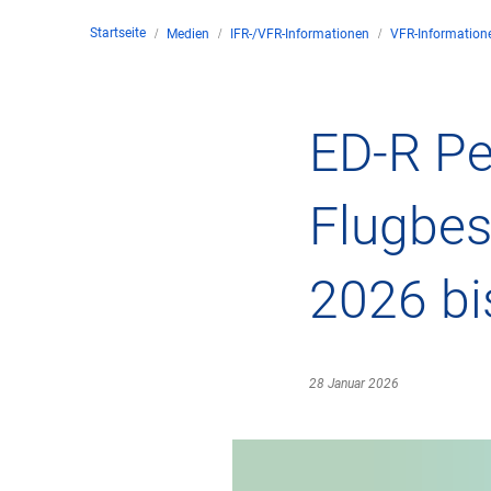
Startseite
Medien
IFR-/VFR-Informationen
VFR-Information
Untern
Kontakt
ED-R Pe
Stando
Flugbes
Unter
2026 b
Rechtl
Zivil-
28 Januar 2026
Geschä