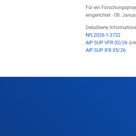
Für ein Forschungsproj
eingerichtet - 08. Jan
Detaillierte Informatio
NfL2026-1-3732
AIP SUP VFR 02/26
(ink
AIP SUP IFR 05/26