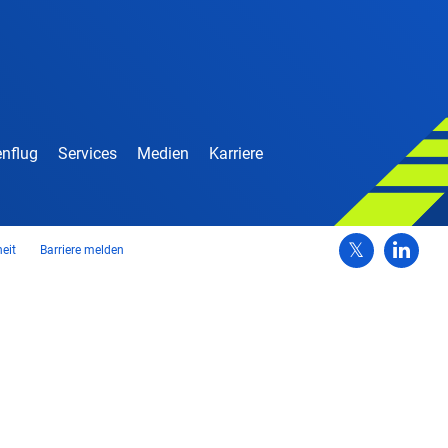
nflug
Services
Medien
Karriere
heit
Barriere melden