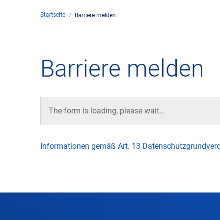
Startseite
Barriere melden
Unte
en
Kontakt
Barriere melden
Stan
Unte
The form is loading, please wait…
Rech
Informationen gemäß Art. 13 Datenschutzgrundver
Zivil
Gesc