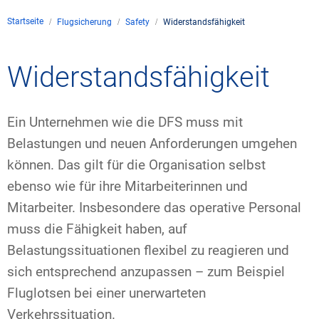
Unternehmen
Startseite
Flugsicherung
Safety
Widerstandsfähigkeit
Flugsicherung
Standorte
Umwelt
Betrieb
Drohnenflug
Kontakt
Widerstandsfähigkeit
Fluglärm
Unternehmen DFS
Services
Checkliste für Drohn
Technik
Medien
Allgemeine Luftfahrt
Klima
Rechtlicher Rahmen
Karriere
Ein Unternehmen wie die DFS muss mit
Presse
FAQ zum Drohnenflu
Safety
Belastungen und neuen Anforderungen umgehen
Kommerzielle Luftfa
Windenergie
Zivil-militärische Z
können. Das gilt für die Organisation selbst
Publikationen
Anträge und Geneh
Internationale Zusa
ebenso wie für ihre Mitarbeiterinnen und
Freizeitaktivitäten
Umweltmanagement
Geschäftspartner D
Statistiken
Verkehrsmanagement
Forschung und Entw
Mitarbeiter. Insbesondere das operative Personal
Training
Umwelt vor Ort
muss die Fähigkeit haben, auf
Fotos und Filme
Drohnen an Flughäf
Belastungssituationen flexibel zu reagieren und
sich entsprechend anzupassen – zum Beispiel
IFR-/VFR-Informatio
Fluglotsen bei einer unerwarteten
Verkehrssituation.