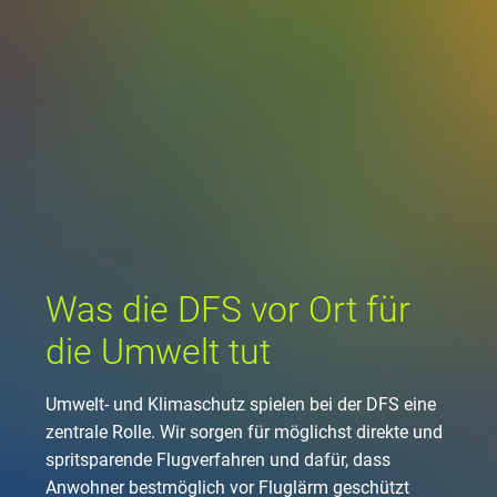
Unternehmen
Flugsicherung
Standorte
Umwelt
Betrieb
Drohnenflug
en
Kontakt
Fluglärm
Unternehmen DFS
Services
Checkliste für Dro
Technik
Medien
Allgemeine Luftfah
Klima
Rechtlicher Rahme
Karriere
Presse
FAQ zum Drohnenf
Safety
Kommerzielle Luftf
Windenergie
Zivil-militärische
Publikationen
Anträge und Gene
Internationale Zu
Freizeitaktivitäte
Umweltmanageme
Geschäftspartner 
Was die DFS vor Ort für
Statistiken
Verkehrsmanageme
Forschung und Ent
die Umwelt tut
Training
Umwelt vor Ort
Fotos und Filme
Drohnen an Flughä
Umwelt- und Klimaschutz spielen bei der DFS eine
IFR-/VFR-Informat
zentrale Rolle. Wir sorgen für möglichst direkte und
spritsparende Flugverfahren und dafür, dass
Anwohner bestmöglich vor Fluglärm geschützt