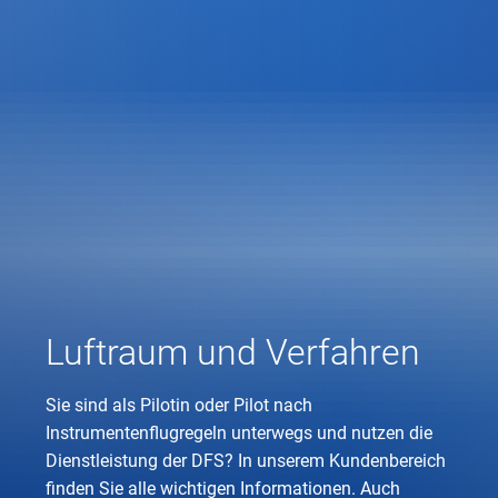
Unternehmen
Flugsicherung
Standorte
Umwelt
Betrieb
Drohnenflug
en
Kontakt
Fluglärm
Unternehmen DFS
Services
Checkliste für Dro
Technik
Medien
Allgemeine Luftfah
Klima
Rechtlicher Rahme
Karriere
Presse
FAQ zum Drohnenf
Safety
Kommerzielle Luftf
Windenergie
Zivil-militärische
Publikationen
Anträge und Gene
Internationale Zu
Freizeitaktivitäte
Umweltmanageme
Geschäftspartner 
Statistiken
Verkehrsmanageme
Forschung und Ent
Luftraum und Verfahren
Training
Umwelt vor Ort
Fotos und Filme
Drohnen an Flughä
Sie sind als Pilotin oder Pilot nach
IFR-/VFR-Informat
Instrumentenflugregeln unterwegs und nutzen die
Dienstleistung der DFS? In unserem Kundenbereich
finden Sie alle wichtigen Informationen. Auch