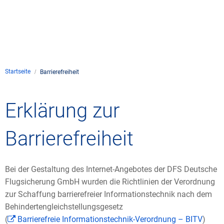
Unternehmen
Flugsicherung
Standorte
Umwelt
Betrieb
Drohnenflug
en
Kontakt
Fluglärm
Unternehmen DFS
Services
Checkliste für Dro
Technik
Medien
Startseite
Barrierefreiheit
Allgemeine Luftfah
Klima
Rechtlicher Rahme
Karriere
Presse
FAQ zum Drohnenf
Safety
Erklärung zur
Kommerzielle Luftf
Windenergie
Zivil-militärische
Publikationen
Anträge und Gene
Internationale Zu
Freizeitaktivitäte
Umweltmanageme
Barrierefreiheit
Geschäftspartner 
Statistiken
Verkehrsmanageme
Forschung und Ent
Training
Umwelt vor Ort
Fotos und Filme
Bei der Gestaltung des Internet-Angebotes der DFS Deutsche
Drohnen an Flughä
Flugsicherung GmbH wurden die Richtlinien der Verordnung
zur Schaffung barrierefreier Informationstechnik nach dem
IFR-/VFR-Informat
Behindertengleichstellungsgesetz
(
Barrierefreie Informationstechnik-Verordnung – BITV
)