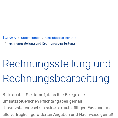
Unternehmen
Flugsicherung
Standorte
Umwelt
Betrieb
Drohnenflug
en
Kontakt
Fluglärm
Unternehmen DFS
Services
Checkliste für Dro
Technik
Medien
Startseite
Unternehmen
Geschäftspartner DFS
Allgemeine Luftfah
Klima
Rechtlicher Rahme
Karriere
Rechnungsstellung und Rechnungsbearbeitung
Presse
FAQ zum Drohnenf
Safety
Kommerzielle Luftf
Windenergie
Zivil-militärische
Rechnungsstellung
Rechnungsstellung und
Publikationen
Anträge und Gene
Internationale Zu
Freizeitaktivitäte
Umweltmanageme
Geschäftspartner 
und
Rechnungsbearbeitung
Statistiken
Verkehrsmanageme
Forschung und Ent
Training
Umwelt vor Ort
Fotos und Filme
Drohnen an Flughä
Rechnungsbearbeitung
Bitte achten Sie darauf, dass Ihre Belege alle
umsatzsteuerlichen Pflichtangaben gemäß
IFR-/VFR-Informat
Umsatzsteuergesetz in seiner aktuell gültigen Fassung und
alle vertraglich geforderten Angaben und Nachweise gemäß