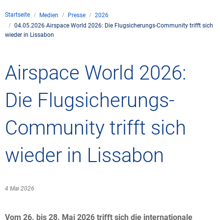
Unternehmen
Startseite
Medien
Presse
2026
Flugsicherung
04.05.2026 Airspace World 2026: Die Flugsicherungs-Community trifft sich
Standorte
Umwelt
wieder in Lissabon
Betrieb
Drohnenflug
en
Kontakt
Fluglärm
Unternehmen DFS
Services
Airspace World 2026:
Checkliste für Dro
Technik
Medien
Allgemeine Luftfah
Klima
Rechtlicher Rahme
Karriere
Presse
FAQ zum Drohnenf
Safety
Die Flugsicherungs-
Kommerzielle Luftf
Windenergie
Zivil-militärische
Publikationen
Anträge und Gene
Internationale Zu
Community trifft sich
Freizeitaktivitäte
Umweltmanageme
Geschäftspartner 
Statistiken
Verkehrsmanageme
Forschung und Ent
wieder in Lissabon
Training
Umwelt vor Ort
Fotos und Filme
Drohnen an Flughä
4 Mai 2026
IFR-/VFR-Informat
Vom 26. bis 28. Mai 2026 trifft sich die internationale