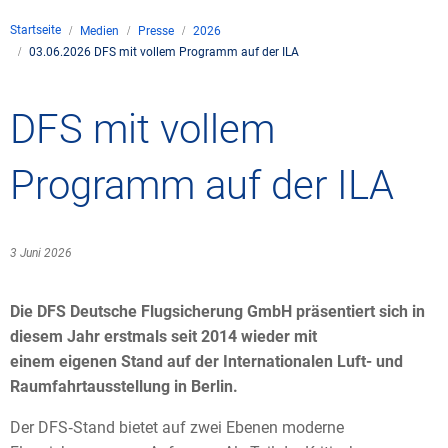
Unternehmen
Startseite
Medien
Presse
2026
Flugsicherung
03.06.2026 DFS mit vollem Programm auf der ILA
Standorte
Umwelt
Betrieb
Drohnenflug
en
Kontakt
Fluglärm
Unternehmen DFS
Services
DFS mit vollem
Checkliste für Dro
Technik
Medien
Allgemeine Luftfah
Klima
Rechtlicher Rahme
Karriere
Programm auf der ILA
Presse
FAQ zum Drohnenf
Safety
Kommerzielle Luftf
Windenergie
Zivil-militärische
Publikationen
Anträge und Gene
Internationale Zu
3 Juni 2026
Freizeitaktivitäte
Umweltmanageme
Geschäftspartner 
Statistiken
Verkehrsmanageme
Forschung und Ent
Die DFS Deutsche Flugsicherung GmbH präsentiert sich in
Training
Umwelt vor Ort
diesem Jahr erstmals seit 2014 wieder mit
Fotos und Filme
Drohnen an Flughä
einem eigenen Stand auf der Internationalen Luft- und
Raumfahrtausstellung in Berlin.
IFR-/VFR-Informat
Der DFS‑Stand bietet auf zwei Ebenen moderne