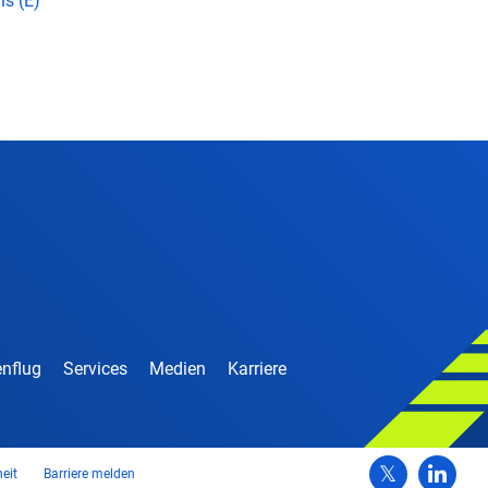
ns (E)
nflug
Services
Medien
Karriere
heit
Barriere melden