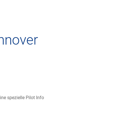
Services
Medien
Karriere
annover
rohnenpiloten
Allgemeine Luftfahrt
Presse
nflug
Kommerzielle Luftfahrt
Publikationen
nehmigungen
Freizeitaktivitäten und Genehmigungen
Statistiken
ment für Drohnen
Training
Fotos und Filme
 spezielle Pilot Info
häfen
IFR-/VFR-Informationen