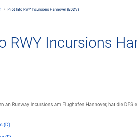
n
Pilot Info RWY Incursions Hannover (EDDV)
ehmen
Flugsicherung
Umwelt
Drohnenflug
nfo RWY Incursions H
rte
Betrieb
Fluglärm
Checkliste für D
nehmen DFS
Technik
Klima
FAQ zum Drohne
icher Rahmen
Safety
Windenergie
Anträge und Ge
militärische Zusammenarbeit
Internationale Zusammenarbeit
Umweltmanagement
Verkehrsmanage
 an Runway Incursions am Flughafen Hannover, hat die DFS eine
ftspartner DFS
Forschung und Entwicklung
Umwelt vor Ort
Drohnen an Flug
s (D)