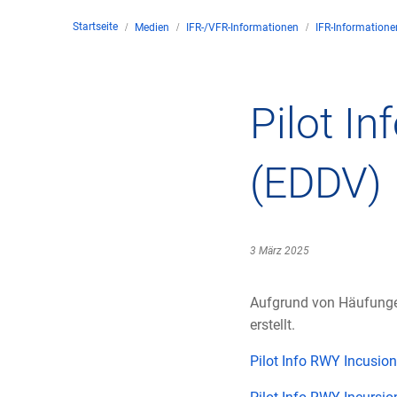
Startseite
Medien
IFR-/VFR-Informationen
IFR-Informatione
Untern
Kontakt
Pilot I
Stando
(EDDV)
Unter
Rechtl
3 März 2025
Zivil-
Aufgrund von Häufungen
erstellt.
Geschä
Pilot Info RWY Incusion