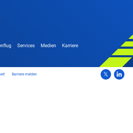
nflug
Services
Medien
Karriere
heit
Barriere melden