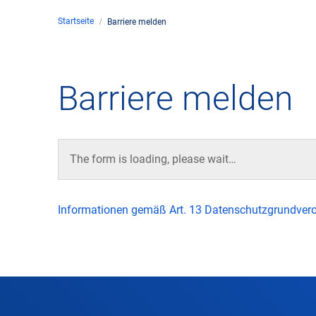
Startseite
Barriere melden
Unte
en
Kontakt
Barriere melden
Stan
Unte
The form is loading, please wait…
Rech
Informationen gemäß Art. 13 Datenschutzgrundver
Zivil
Gesc